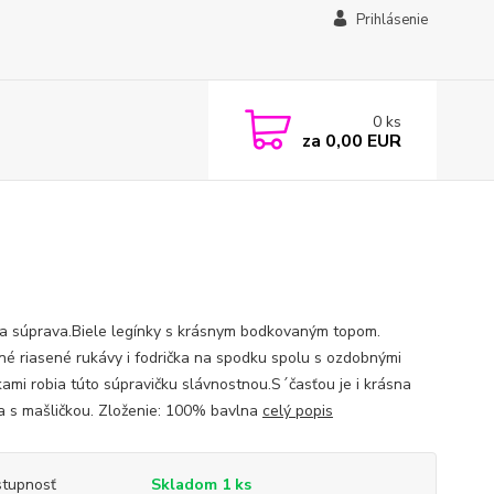
Prihlásenie
0
ks
za
0,00 EUR
na súprava.Biele legínky s krásnym bodkovaným topom.
é riasené rukávy i fodrička na spodku spolu s ozdobnými
kami robia túto súpravičku slávnostnou.S´časťou je i krásna
a s mašličkou. Zloženie: 100% bavlna
celý popis
tupnosť
Skladom 1 ks