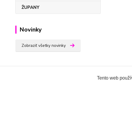
ŽUPANY
Novinky
Zobraziť všetky novinky
Tento web použív
Všetky práva vyhradené 2018-2026.
www.oblecenieprek
Ing.Miroslava Dvorščáková, Kružlová 110, 090 02 Kruž