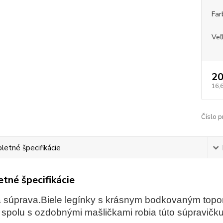
Far
Veľ
20
16,
Číslo p
etné špecifikácie
tné špecifikácie
a súprava.Biele legínky s krásnym bodkovaným topo
spolu s ozdobnými mašličkami robia túto súpravičku