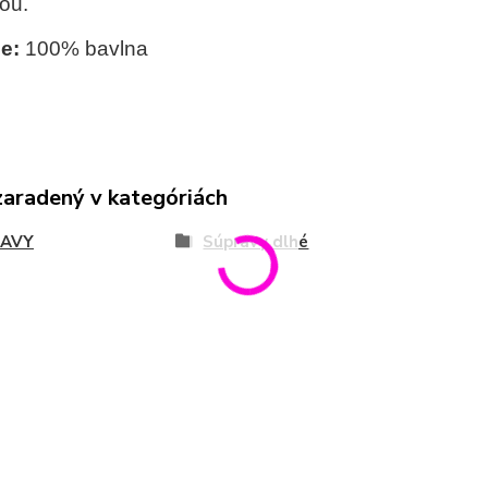
ou.
e:
100% bavlna
zaradený v kategóriách
RAVY
Súpravy dlhé