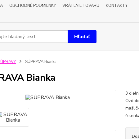
VA
OBCHODNÉ PODMIENKY
VRÁTENIE TOVARU
KONTAKTY
Hľadať
SÚPRAVY
SÚPRAVA Bianka
RAVA Bianka
3 diel
Ozdobn
mašlič
čelenk
Dos