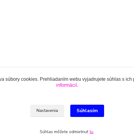
a súbory cookies. Prehliadaním webu vyjadrujete súhlas s ich
informácií.
ojencov.sk
Súhlasím
Nastavenia
lová, 0918 914 288, info@oblecenieprekojencov.sk
Súhlas môžete odmietnuť
tu
.