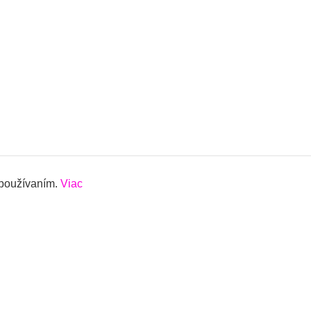
 používaním.
Viac
Vytvorené na
Eshop-rychlo.sk