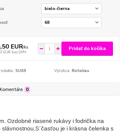
ba
kosť
,50 EUR
/
ks
Pridať do košíka
67 EUR
bez DPH
roduktu:
SU69
Výrobca:
Richelieu
Komentáre
0
m. Ozdobné riasené rukávy i fodrička na
 slávnostnou.S´časťou je i krásna čelenka s