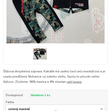
Štýlová dvojdielna súprava. Kabátik má zadnú časť celú maskáčovú a je
vzadu predĺžený. Nohavice sú úzkeho strihu. Spolu to pôsobi veľmi
štýlovo. Zloženie: 96% bavlna a 4% elastan
celý popis
Dostupnosť
Skladom 1 ks
Farba