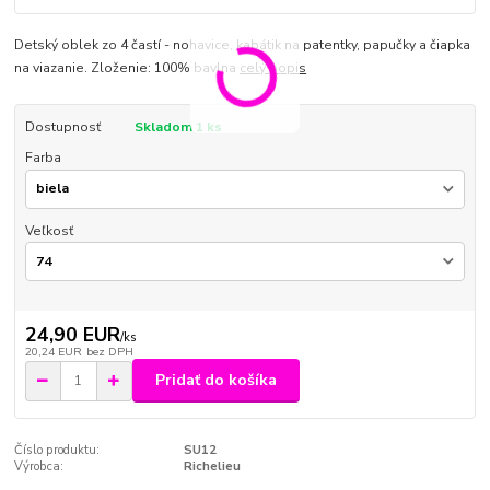
Detský oblek zo 4 častí - nohavice, kabátik na patentky, papučky a čiapka
na viazanie. Zloženie: 100% bavlna
celý popis
Dostupnosť
Skladom 1 ks
Farba
Veľkosť
24,90 EUR
/
ks
20,24 EUR
bez DPH
Pridať do košíka
Číslo produktu:
SU12
Výrobca:
Richelieu