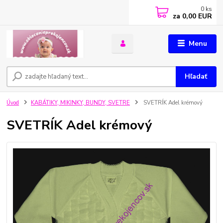
0
ks
za
0,00 EUR
Menu
Hľadať
Úvod
KABÁTIKY, MIKINKY, BUNDY, SVETRE
SVETRÍK Adel krémový
SVETRÍK Adel krémový