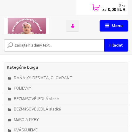
0
ks
za
0,00 EUR
Menu
Hľadať
Kategórie blogu
RAŇAJKY, DESIATA, OLOVRANT
POLIEVKY
BEZMäSOVÉ JEDLÁ slané
BEZMäSOVÉ JEDLÁ sladké
MäSO A RYBY
KVÁSKUJEME