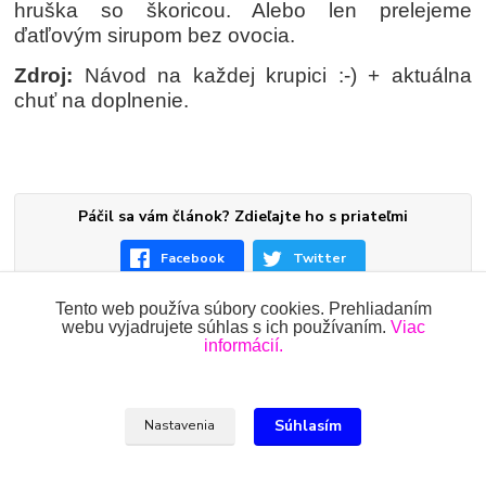
hruška so škoricou. Alebo len prelejeme
ďatľovým sirupom bez ovocia.
Zdroj:
Návod na každej krupici :-) + aktuálna
chuť na doplnenie.
Páčil sa vám článok? Zdieľajte ho s priateľmi
Facebook
Twitter
Tento web používa súbory cookies. Prehliadaním
webu vyjadrujete súhlas s ich používaním.
Viac
informácií.
Všetky práva vyhradené 2018-2026.
www.oblecenieprekojencov.sk
Súhlasím
Nastavenia
Ing.Miroslava Dvorščáková, Kružlová 110, 090 02 Kružlová,
0918 914 288, info@oblecenieprekojencov.sk