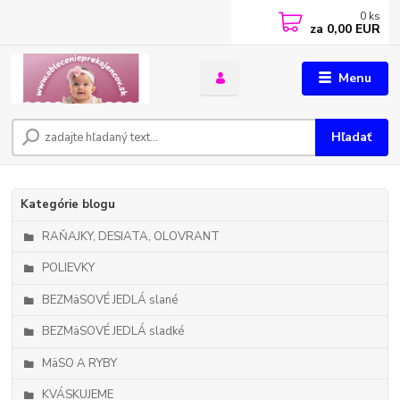
0
ks
za
0,00 EUR
Menu
Hľadať
Kategórie blogu
RAŇAJKY, DESIATA, OLOVRANT
POLIEVKY
BEZMäSOVÉ JEDLÁ slané
BEZMäSOVÉ JEDLÁ sladké
MäSO A RYBY
KVÁSKUJEME