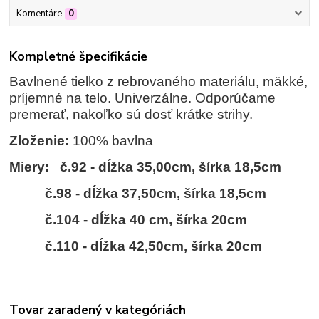
Komentáre
0
Kompletné špecifikácie
Bavlnené tielko z rebrovaného materiálu, mäkké,
príjemné na telo. Univerzálne. Odporúčame
premerať, nakoľko sú dosť krátke strihy.
Zloženie:
100% bavlna
Miery:
č.92 -
dĺžka 35,00cm, šírka 18,5cm
č.98 -
dĺžka 37,50cm, šírka 18,5cm
č.104 -
dĺžka 40 cm, šírka 20cm
č
.110 - dĺžka 42,50cm, šírka 20cm
Tovar zaradený v kategóriách