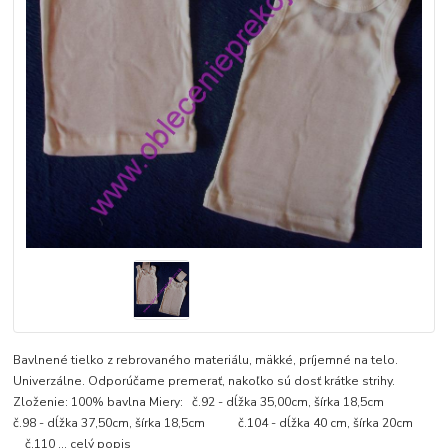
Bavlnené tielko z rebrovaného materiálu, mäkké, príjemné na telo.
Univerzálne. Odporúčame premerať, nakoľko sú dosť krátke strihy.
Zloženie: 100% bavlna Miery: č.92 - dĺžka 35,00cm, šírka 18,5cm
č.98 - dĺžka 37,50cm, šírka 18,5cm č.104 - dĺžka 40 cm, šírka 20cm
č.110 ...
celý popis