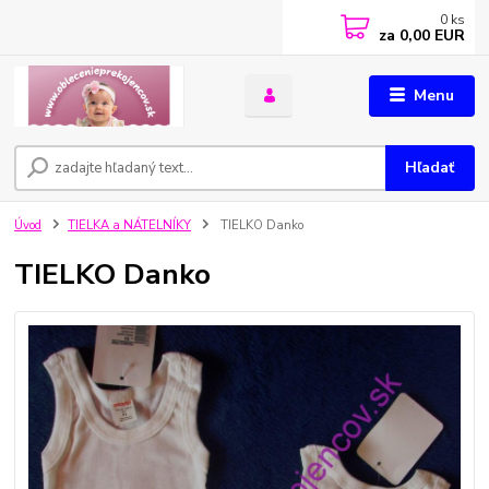
0
ks
za
0,00 EUR
Menu
Hľadať
Úvod
TIELKA a NÁTELNÍKY
TIELKO Danko
TIELKO Danko