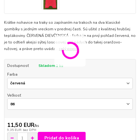
Krátke nohavice na traky so zapínaním na trakoch na dva klasické
gombíky s jedným vreckom v prednej časti. Sú ušité z kvalitnej hrubšej
teplákoviny. ČERVENÁ DIEVČENSKÁ - farba je na prvý pohľad červená, no
je to odtieň akejsi sýtej lososovej, má nádych do takej oranžovo-
ružovej, a práve preto uvádz...
celý popis
Dostupnosť
Skladom 1 ks
Farba
Veľkosť
11,50 EUR
/
ks
9,35 EUR
bez DPH
Pridať do košíka