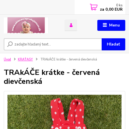
0
ks
za
0,00 EUR
Menu
Hľadať
Úvod
KRAŤASY
TRAkÁČE krátke - červená dievčenská
TRAkÁČE krátke - červená
dievčenská