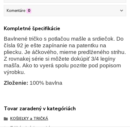
Komentáre
0
Kompletné špecifikácie
Bavlnené tričko s potlačou mašle a srdiečok. Do
čísla 92 je ešte zapínanie na patentku na
pliecku. Je áčkového, mierne predlźeného strihu.
Z rovnakej série si môžete dokúpiť 3/4 legíny
mašľa. Ako to vyerá spolu pozrite pod popisom
výrobku.
Zloženie:
100% bavlna
Tovar zaradený v kategóriách
KOŠIEĽKY a TRIČKÁ
Tričká s krátkym rukávom