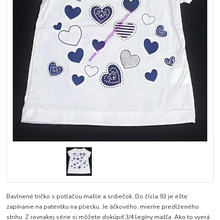
Bavlnené tričko s potlačou mašle a srdiečok. Do čísla 92 je ešte
zapínanie na patentku na pliecku. Je áčkového, mierne predlźeného
strihu. Z rovnakej série si môžete dokúpiť 3/4 legíny mašľa. Ako to vyerá