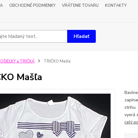
VA
OBCHODNÉ PODMIENKY
VRÁTENIE TOVARU
KONTAKTY
Hľadať
OŠIEĽKY a TRIČKÁ
TRIČKO Mašľa
ČKO Mašľa
Bavlnen
zapína
strihu.
vyerá 
celý p