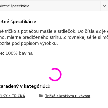
etné špecifikácie
tné špecifikácie
é tričko s potlačou mašle a srdiečok. Do čísla 92 je
o, mierne predlźeného strihu. Z rovnakej série si m
ozrite pod popisom výrobku.
e:
100% bavlna
zaradený v kategóriách
EĽKY a TRIČKÁ
Tričká s krátkym rukávom