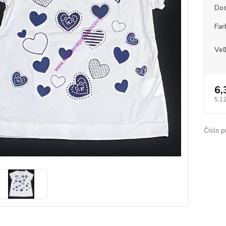
Dos
Far
Veľ
6,
5,1
Číslo p