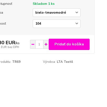
tupnosť
Skladom 1 ks
ba
kosť
30 EUR
/
ks
Pridať do košíka
2 EUR
bez DPH
roduktu:
TR69
Výrobca:
LTA Textil