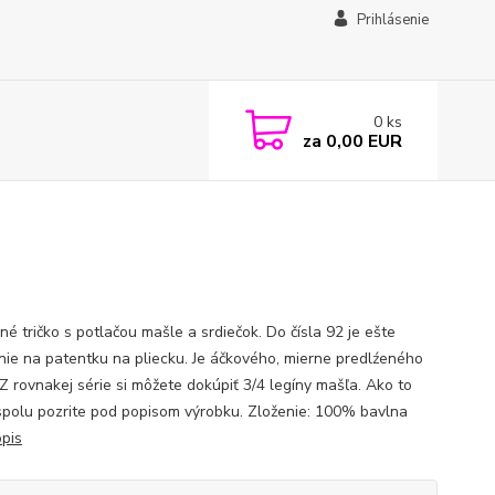
Prihlásenie
0
ks
za
0,00 EUR
é tričko s potlačou mašle a srdiečok. Do čísla 92 je ešte
nie na patentku na pliecku. Je áčkového, mierne predlźeného
 Z rovnakej série si môžete dokúpiť 3/4 legíny mašľa. Ako to
spolu pozrite pod popisom výrobku. Zloženie: 100% bavlna
opis