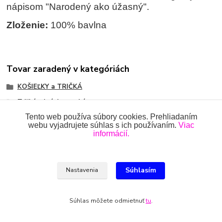
nápisom "Narodený ako úžasný".
Zloženie:
100% bavlna
Tovar zaradený v kategóriách
KOŠIEĽKY a TRIČKÁ
Tričká s krátkym rukávom
Tento web používa súbory cookies. Prehliadaním
webu vyjadrujete súhlas s ich používaním.
Viac
informácií.
Všetky práva vyhradené 2018-2026.
www.oblecenieprekojencov.sk
Súhlasím
Nastavenia
Ing.Miroslava Dvorščáková, Kružlová 110, 090 02 Kružlová,
0918 914 288, info@oblecenieprekojencov.sk
Súhlas môžete odmietnuť
tu
.
Vytvorené na
Eshop-rychlo.sk