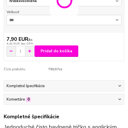
Veľkosť
7,90 EUR
/
ks
6,42 EUR
bez DPH
Pridať do košíka
Číslo produktu:
TR107sz
Kompletné špecifikácie
Komentáre
0
Kompletné špecifikácie
Jednoduché čisto bavlnené tričko s anglickým