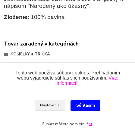
nápisom "Narodený ako úžasný".
Zloženie:
100% bavlna
Tovar zaradený v kategóriách
KOŠIEĽKY a TRIČKÁ
Tričká s krátkym rukávom
Tento web používa súbory cookies. Prehliadaním
webu vyjadrujete súhlas s ich používaním.
Viac
informácií.
Všetky práva vyhradené 2018-2026.
www.oblecenieprekojencov.sk
Súhlasím
Nastavenia
Ing.Miroslava Dvorščáková, Kružlová 110, 090 02 Kružlová,
0918 914 288, info@oblecenieprekojencov.sk
Súhlas môžete odmietnuť
tu
.
Vytvorené na
Eshop-rychlo.sk