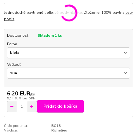
Jednoduché bavlnené tielkové body hladké. Zloženie: 100% bavlna
celý
popis
Dostupnosť
Skladom 1 ks
Farba
Veľkosť
6,20 EUR
/
ks
5,04 EUR
bez DPH
Pridať do košíka
Číslo produktu:
BO13
Výrobca:
Richelieu