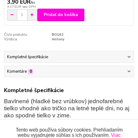
3,90 EUR
/
ks
3,17 EUR
bez DPH
Pridať do košíka
Číslo produktu:
BO162
Výrobca:
Antony
Kompletné špecifikácie
Komentáre
0
Kompletné špecifikácie
Bavlnené (hladké bez vrúbkov) jednofarebné
tielko vhodné ako tričko na letné teplé dni, no aj
ako spodné tielko v zime.
Zloženie:
100% bavlna
Tento web používa súbory cookies. Prehliadaním
webu vyjadrujete súhlas s ich používaním.
Viac