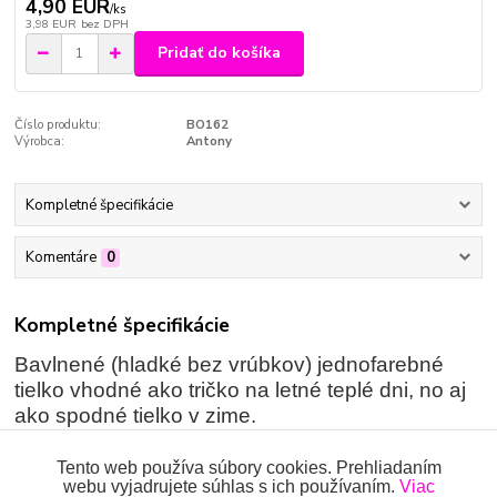
4,90 EUR
/
ks
3,98 EUR
bez DPH
Pridať do košíka
Číslo produktu:
BO162
Výrobca:
Antony
Kompletné špecifikácie
Komentáre
0
Kompletné špecifikácie
Bavlnené (hladké bez vrúbkov) jednofarebné
tielko vhodné ako tričko na letné teplé dni, no aj
ako spodné tielko v zime.
Zloženie:
100% bavlna
Tento web používa súbory cookies. Prehliadaním
webu vyjadrujete súhlas s ich používaním.
Viac