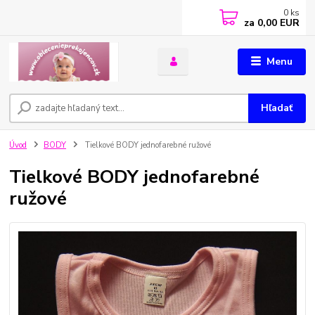
0
ks
za
0,00 EUR
Menu
Hľadať
Úvod
BODY
Tielkové BODY jednofarebné ružové
Tielkové BODY jednofarebné
ružové