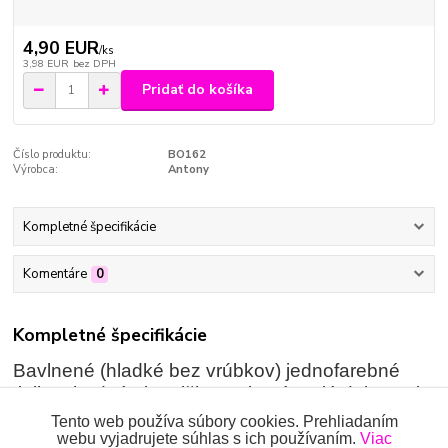
4,90 EUR
/
ks
3,98 EUR
bez DPH
Pridať do košíka
Číslo produktu:
BO162
Výrobca:
Antony
Kompletné špecifikácie
Komentáre
0
Kompletné špecifikácie
Bavlnené (hladké bez vrúbkov) jednofarebné
tielko vhodné ako tričko na letné teplé dni, no aj
ako spodné tielko v zime.
Tento web používa súbory cookies. Prehliadaním
webu vyjadrujete súhlas s ich používaním.
Viac