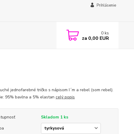
Prihlásenie
0
ks
za
0,00 EUR
uché jednofarebné tričko s nápisom I´m a rebel (som rebel).
ie: 95% bavlna a 5% elastan
celý popis
tupnosť
Skladom 1 ks
ba