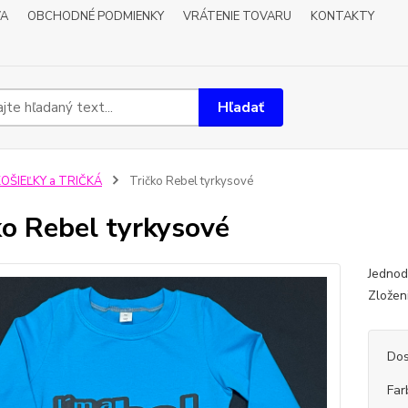
VA
OBCHODNÉ PODMIENKY
VRÁTENIE TOVARU
KONTAKTY
Hľadať
OŠIEĽKY a TRIČKÁ
Tričko Rebel tyrkysové
ko Rebel tyrkysové
Jednod
Zložen
Dos
Far