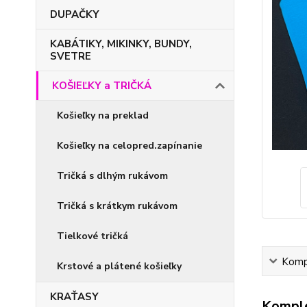
DUPAČKY
KABÁTIKY, MIKINKY, BUNDY,
SVETRE
KOŠIEĽKY a TRIČKÁ
Košieľky na preklad
Košieľky na celopred.zapínanie
Tričká s dlhým rukávom
Tričká s krátkym rukávom
Tielkové tričká
Kompl
Krstové a plátené košieľky
KRAŤASY
Komple