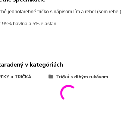
é jednofarebné tričko s nápisom I´m a rebel (som rebel).
:
95% bavlna a 5% elastan
zaradený v kategóriách
EĽKY a TRIČKÁ
Tričká s dlhým rukávom