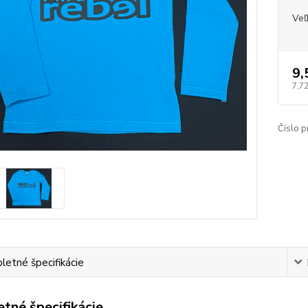
Veľ
9,
7,7
Číslo p
etné špecifikácie
tné špecifikácie