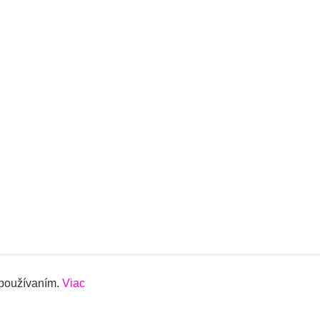
 používaním.
Viac