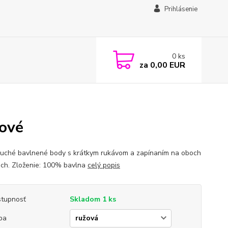
Prihlásenie
0
ks
za
0,00 EUR
žové
uché bavlnené body s krátkym rukávom a zapínaním na oboch
ach. Zloženie: 100% bavlna
celý popis
tupnosť
Skladom 1 ks
ba