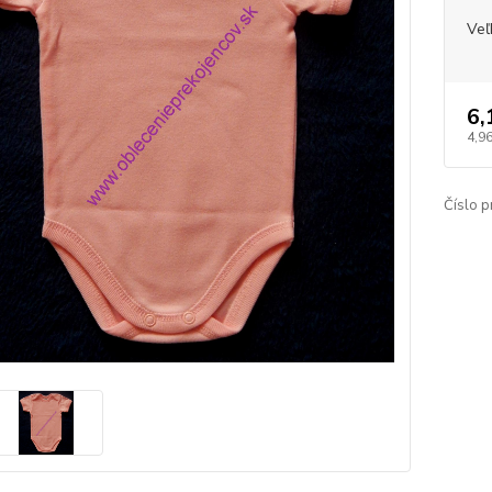
Veľ
6,
4,9
Číslo p