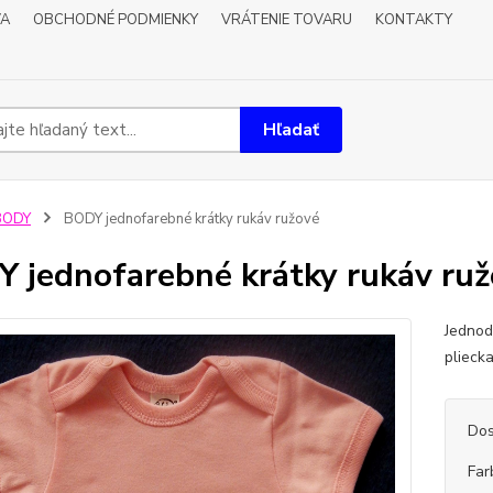
VA
OBCHODNÉ PODMIENKY
VRÁTENIE TOVARU
KONTAKTY
Hľadať
BODY
BODY jednofarebné krátky rukáv ružové
 jednofarebné krátky rukáv ru
Jednod
plieck
Dos
Far