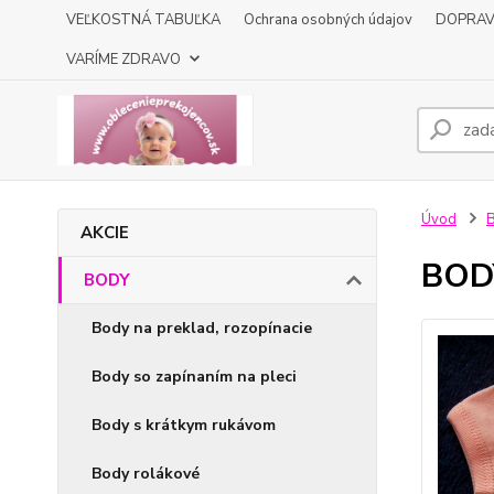
VEĽKOSTNÁ TABUĽKA
Ochrana osobných údajov
DOPRA
VARÍME ZDRAVO
Úvod
AKCIE
BODY
BODY
Body na preklad, rozopínacie
Body so zapínaním na pleci
Body s krátkym rukávom
Body rolákové