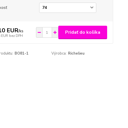
kosť
10 EUR
/
ks
Pridať do košíka
6 EUR
bez DPH
roduktu:
BO81-1
Výrobca:
Richelieu