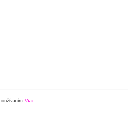
 používaním.
Viac