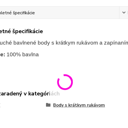
etné špecifikácie
tné špecifikácie
uché bavlnené body s krátkym rukávom a zapínaním
ie:
100% bavlna
zaradený v kategóriách
Y
Body s krátkym rukávom