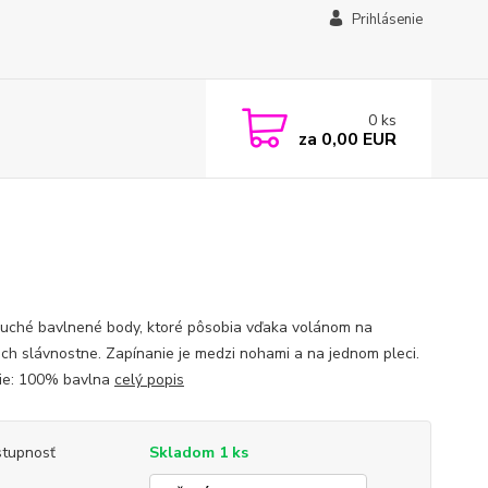
Prihlásenie
0
ks
za
0,00 EUR
uché bavlnené body, ktoré pôsobia vďaka volánom na
ach slávnostne. Zapínanie je medzi nohami a na jednom pleci.
ie: 100% bavlna
celý popis
tupnosť
Skladom 1 ks