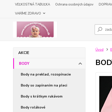
VEĽKOSTNÁ TABUĽKA
Ochrana osobných údajov
DOPRA
VARÍME ZDRAVO
Úvod
AKCIE
BODY
BODY
Body na preklad, rozopínacie
Body so zapínaním na pleci
Body s krátkym rukávom
Body rolákové