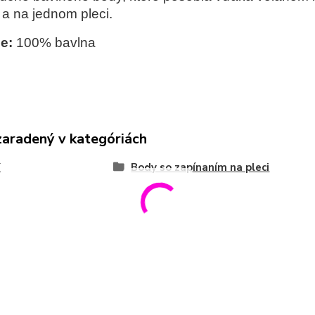
a na jednom pleci.
e:
100% bavlna
zaradený v kategóriách
Y
Body so zapínaním na pleci