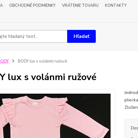
VA
OBCHODNÉ PODMIENKY
VRÁTENIE TOVARU
KONTAKTY
Hľadať
BODY
BODY lux s volánmi ružové
 lux s volánmi ružové
Jednod
plieck
Zložen
Dos