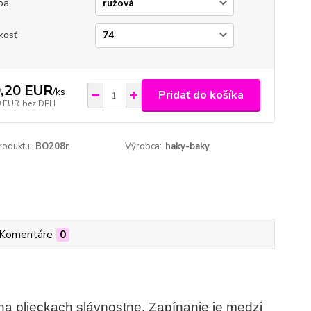
ba
kosť
,20 EUR
/
ks
Pridať do košíka
9 EUR
bez DPH
roduktu:
BO208r
Výrobca:
haky-baky
Komentáre
0
a plieckach slávnostne. Zapínanie je medzi