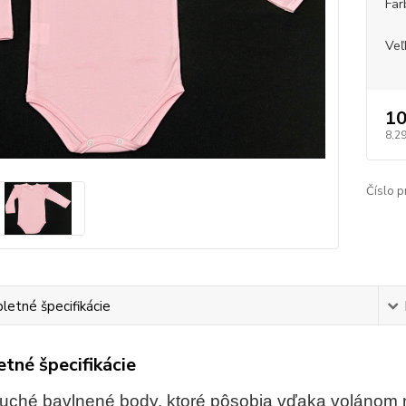
Far
Veľ
10
8,2
Číslo p
etné špecifikácie
tné špecifikácie
ché bavlnené body, ktoré pôsobia vďaka volánom n