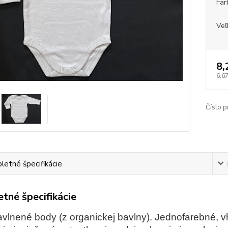
Far
Veľ
8,
6,6
Číslo p
etné špecifikácie
tné špecifikácie
avlnené body (z organickej bavlny). Jednofarebné, v