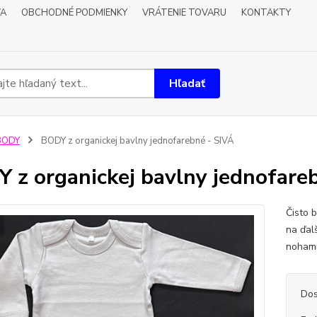
VA
OBCHODNÉ PODMIENKY
VRÁTENIE TOVARU
KONTAKTY
Hľadať
BODY
BODY z organickej bavlny jednofarebné - SIVÁ
 z organickej bavlny jednofare
Čisto 
na ďal
nohami
Dos