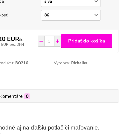
ba
kosť
20 EUR
/
ks
Pridať do košíka
7 EUR
bez DPH
roduktu:
BO216
Výrobca:
Richelieu
Komentáre
0
hodné aj na ďalšiu potlač či maľovanie.