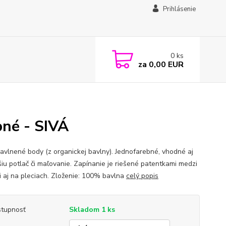
Prihlásenie
0
ks
za
0,00 EUR
bné - SIVÁ
bavlnené body (z organickej bavlny). Jednofarebné, vhodné aj
šiu potlač či maľovanie. Zapínanie je riešené patentkami medzi
 aj na pleciach. Zloženie: 100% bavlna
celý popis
tupnosť
Skladom 1 ks