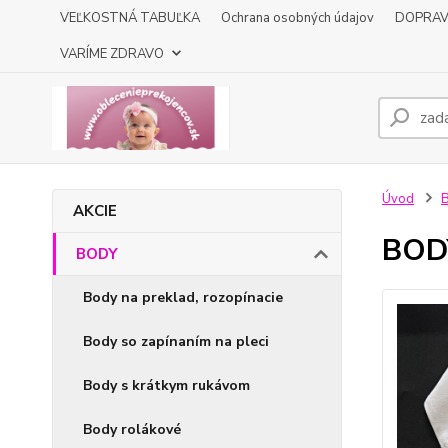
VEĽKOSTNÁ TABUĽKA
Ochrana osobných údajov
DOPRA
VARÍME ZDRAVO
Úvod
AKCIE
BODY
BODY
Body na preklad, rozopínacie
Body so zapínaním na pleci
Body s krátkym rukávom
Body rolákové