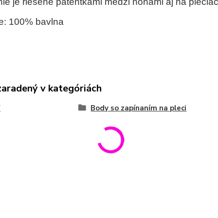
ie je riešené patentkami medzi nohami aj na pleciac
e: 100% bavlna
zaradený v kategóriách
Y
Body so zapínaním na pleci