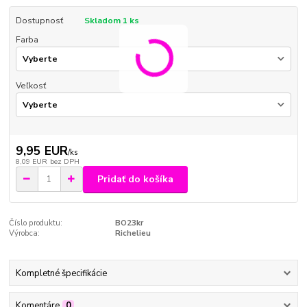
Dostupnosť
Skladom 1 ks
Farba
Veľkosť
9,95 EUR
/
ks
8,09 EUR
bez DPH
Pridať do košíka
Číslo produktu:
BO23kr
Výrobca:
Richelieu
Kompletné špecifikácie
Komentáre
0