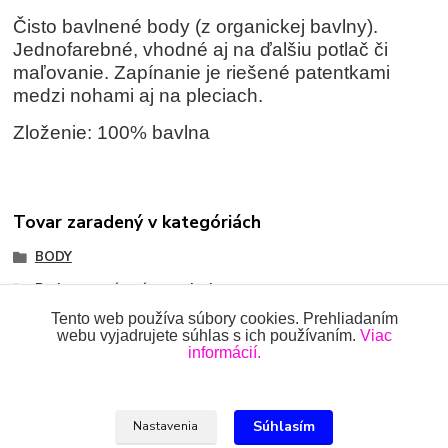
Čisto bavlnené body (z organickej bavlny).
Jednofarebné, vhodné aj na ďalšiu potlač či
maľovanie. Zapínanie je riešené patentkami
medzi nohami aj na pleciach.
Zloženie: 100% bavlna
Tovar zaradený v kategóriách
BODY
Body so zapínaním na pleci
Tento web používa súbory cookies. Prehliadaním
webu vyjadrujete súhlas s ich používaním.
Viac
informácií.
Všetky práva vyhradené 2018-2026.
www.oblecenieprekojencov.sk
Súhlasím
Nastavenia
Ing.Miroslava Dvorščáková, Kružlová 110, 090 02 Kružlová,