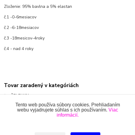
Zloženie: 95% bavlna a 5% elastan
č.1 -0-6mesiacov
č.2 -6-18mesiacov
č.3 -18mesicov-4roky
č.4 - nad 4 roky
Tovar zaradený v kategóriách
ČELENKY
Tento web používa súbory cookies. Prehliadaním
webu vyjadrujete súhlas s ich používaním.
Viac
informácií.
Všetky práva vyhradené 2018-2026.
www.oblecenieprekojencov.sk