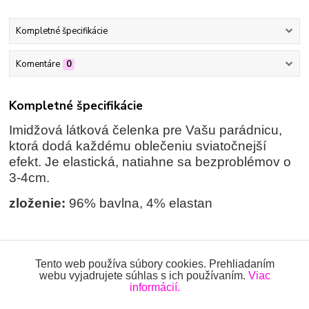
Kompletné špecifikácie
Komentáre
0
Kompletné špecifikácie
Imidžová látková čelenka pre Vašu parádnicu,
ktorá dodá každému oblečeniu sviatočnejší
efekt. Je elastická, natiahne sa bezproblémov o
3-4cm.
zloženie:
96% bavlna, 4% elastan
Tovar zaradený v kategóriách
Tento web používa súbory cookies. Prehliadaním
webu vyjadrujete súhlas s ich používaním.
Viac
informácií.
ČELENKY