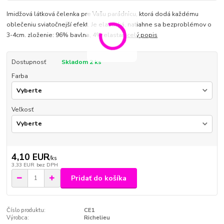
Imidžová látková čelenka pre Vašu parádnicu, ktorá dodá každému
oblečeniu sviatočnejší efekt. Je elastická, natiahne sa bezproblémov o
3-4cm. zloženie: 96% bavlna, 4% elastan
celý popis
Dostupnosť
Skladom 2 ks
Farba
Veľkosť
4,10 EUR
/
ks
3,33 EUR
bez DPH
Pridať do košíka
Číslo produktu:
CE1
Výrobca:
Richelieu