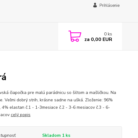
Prihlásenie
0
ks
za
0,00 EUR
rá
vská čiapočka pre malú parádnicu so šiltom a mašličkou. Na
ie. Veľmi dobrý strih, krásne sadne na ušká. Zloženie: 96%
, 4% elastan č.1 - 1-3mesiace č.2 - 3-6 mesiacov č.3 - 6-
iacov
celý popis
tupnosť
Skladom 1 ks