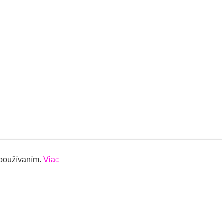
 používaním.
Viac