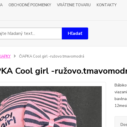
VA
OBCHODNÉ PODMIENKY
VRÁTENIE TOVARU
KONTAKTY
Hľadať
ČIAPKY
ČIAPKA Cool girl -ružovo.tmavomodrá
KA Cool girl -ružovo.tmavomod
Bábiko
viazan
bavlna
12mes
Dos