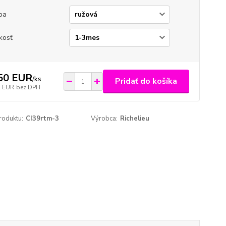
ba
kosť
50 EUR
/
ks
Pridať do košíka
2 EUR
bez DPH
roduktu:
CI39rtm-3
Výrobca:
Richelieu