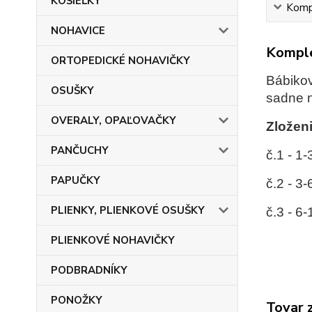
KOŠIEĽKY
Kompl
NOHAVICE
Komple
ORTOPEDICKÉ NOHAVIČKY
Bábikov
OSUŠKY
sadne 
OVERALY, OPAĽOVAČKY
Zloženi
PANČUCHY
č.1 - 1
PAPUČKY
č.2 - 3
PLIENKY, PLIENKOVÉ OSUŠKY
č.3 - 6
PLIENKOVÉ NOHAVIČKY
PODBRADNÍKY
PONOŽKY
Tovar 