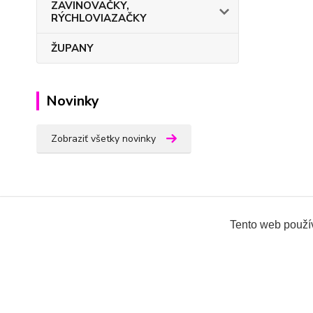
ZAVINOVAČKY,
RÝCHLOVIAZAČKY
ŽUPANY
Novinky
Zobraziť všetky novinky
Oblečenie pre kojencov-eshop
Tento web použív
Všetky práva vyhradené 2018-2026.
www.oblecenieprek
Ing.Miroslava Dvorščáková, Kružlová 110, 090 02 Kruž