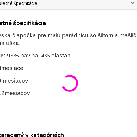
etné špecifikácie
tné špecifikácie
ská čiapočka pre malú parádnicu so šiltom a mašličk
na ušká.
e:
96% bavlna, 4% elastan
-3mesiace
-6 mesiacov
-12mesiacov
zaradený v kategóriách