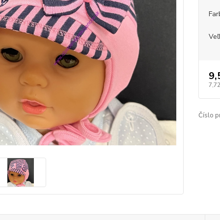
Far
Veľ
9,
7,7
Číslo p