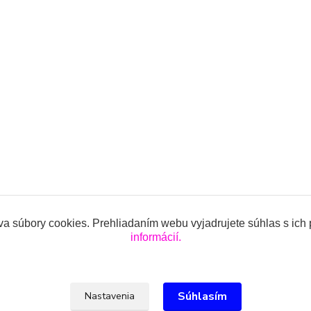
a súbory cookies. Prehliadaním webu vyjadrujete súhlas s ich
informácií.
ojencov.sk
Súhlasím
Nastavenia
lová, 0918 914 288, info@oblecenieprekojencov.sk