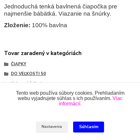
Jednoduchá tenká bavlnená čiapočka pre
najmenšie bábätká. Viazanie na šnúrky.
Zloženie:
100% bavlna
Tovar zaradený v kategóriách
ČIAPKY
DO VEĽKOSTI 50
Kojenecké čiapky
Tento web používa súbory cookies. Prehliadaním
webu vyjadrujete súhlas s ich používaním.
Viac
informácií.
Všetky práva vyhradené 2018-2026.
www.oblecenieprekojencov.sk
Súhlasím
Nastavenia
Ing.Miroslava Dvorščáková, Kružlová 110, 090 02 Kružlová,
0918 914 288, info@oblecenieprekojencov.sk