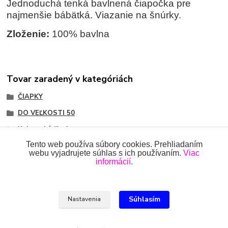
Jednoduchá tenká bavlnená čiapočka pre
najmenšie bábätká. Viazanie na šnúrky.
Zloženie:
100% bavlna
Tovar zaradený v kategóriách
ČIAPKY
DO VEĽKOSTI 50
Kojenecké čiapky
Tento web používa súbory cookies. Prehliadaním
webu vyjadrujete súhlas s ich používaním.
Viac
informácií.
Všetky práva vyhradené 2018-2026.
www.oblecenieprekojencov.sk
Súhlasím
Nastavenia
Ing.Miroslava Dvorščáková, Kružlová 110, 090 02 Kružlová,
0918 914 288, info@oblecenieprekojencov.sk