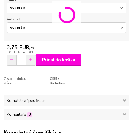
Veľkosť
3,75 EUR
/
ks
3,05 EUR
bez DPH
Pridať do košíka
Číslo produktu:
CI35z
Výrobca:
Richelieu
Kompletné špecifikácie
Komentáre
0
Kompletné špecifikácie