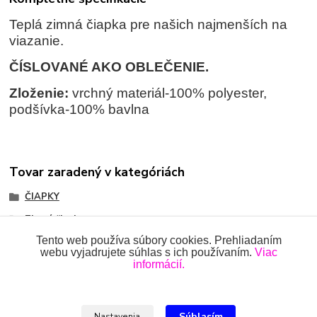
Teplá zimná čiapka pre našich najmenších na
viazanie.
ČÍSLOVANÉ AKO OBLEČENIE.
Zloženie:
vrchný materiál-100% polyester,
podšívka-100% bavlna
Tovar zaradený v kategóriách
ČIAPKY
Zimné čiapky
Tento web používa súbory cookies. Prehliadaním
webu vyjadrujete súhlas s ich používaním.
Viac
informácií.
Všetky práva vyhradené 2018-2026.
www.oblecenieprekojencov.sk
Súhlasím
Nastavenia