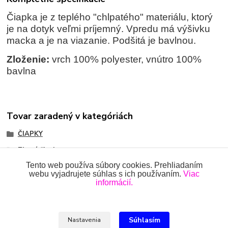
Čiapka je z teplého "chlpatého" materiálu, ktorý
je na dotyk veľmi príjemný. Vpredu má výšivku
macka a je na viazanie. Podšitá je bavlnou.
Zloženie:
vrch 100% polyester, vnútro 100%
bavlna
Tovar zaradený v kategóriách
ČIAPKY
Zimné čiapky
Tento web používa súbory cookies. Prehliadaním
webu vyjadrujete súhlas s ich používaním.
Viac
informácií.
Všetky práva vyhradené 2018-2026.
www.oblecenieprekojencov.sk
Súhlasím
Nastavenia
Ing.Miroslava Dvorščáková, Kružlová 110, 090 02 Kružlová,