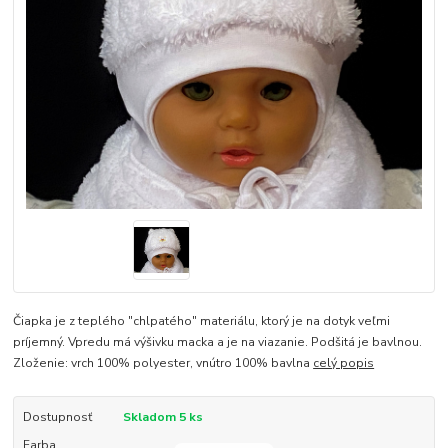
Čiapka je z teplého "chlpatého" materiálu, ktorý je na dotyk veľmi
príjemný. Vpredu má výšivku macka a je na viazanie. Podšitá je bavlnou.
Zloženie: vrch 100% polyester, vnútro 100% bavlna
celý popis
Dostupnosť
Skladom 5 ks
Farba