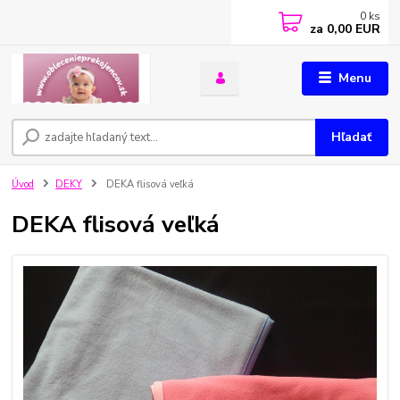
0
ks
za
0,00 EUR
Menu
Hľadať
Úvod
DEKY
DEKA flisová veľká
DEKA flisová veľká