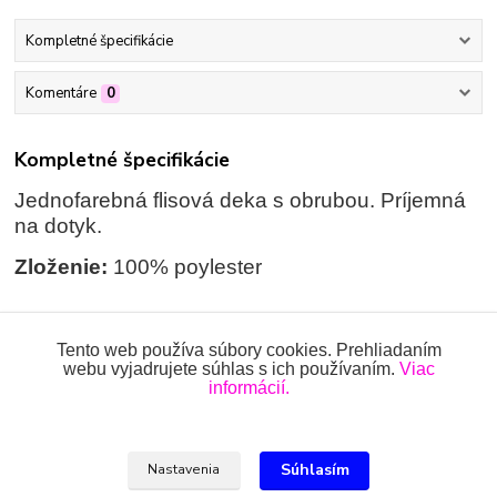
Kompletné špecifikácie
Komentáre
0
Kompletné špecifikácie
Jednofarebná flisová deka s obrubou. Príjemná
na dotyk.
Zloženie:
100% poylester
Tento web používa súbory cookies. Prehliadaním
Tovar zaradený v kategóriách
webu vyjadrujete súhlas s ich používaním.
Viac
informácií.
DEKY
Súhlasím
Nastavenia