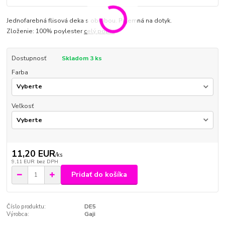
Jednofarebná flisová deka s obrubou. Príjemná na dotyk.
Zloženie: 100% poylester
celý popis
Dostupnosť
Skladom 3 ks
Farba
Veľkosť
11,20 EUR
/
ks
9,11 EUR
bez DPH
Pridať do košíka
Číslo produktu:
DE5
Výrobca:
Gaji