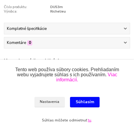
Číslo produktu:
DU53m
Výrobca:
Richelieu
Kompletné špecifikácie
Komentáre
0
Kompletné špecifikácie
Tento web používa súbory cookies. Prehliadaním
Jednoduché balvnené dupačky so zapínaním na
webu vyjadrujete súhlas s ich používaním.
Viac
vnútornej strane nožičiek a na pleciach s
informácií.
výšivkou zebry.
Zloženie:
100% bavlna
Súhlasím
Nastavenia
Súhlas môžete odmietnuť
tu
.
Tovar zaradený v kategóriách
DO VEĽKOSTI 50