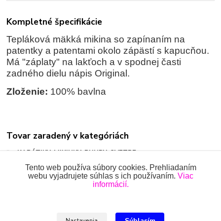
Kompletné špecifikácie
Tepláková mäkká mikina so zapínaním na
patentky a patentami okolo zápästí s kapucňou.
Má "záplaty" na lakťoch a v spodnej časti
zadného dielu nápis Original.
Zloženie:
100% bavlna
Tovar zaradený v kategóriách
KABÁTIKY, MIKINKY, BUNDY, SVETRE
Tento web používa súbory cookies. Prehliadaním
webu vyjadrujete súhlas s ich používaním.
Viac
informácií.
Všetky práva vyhradené 2018-2026.
www.oblecenieprekojencov.sk
Súhlasím
Nastavenia