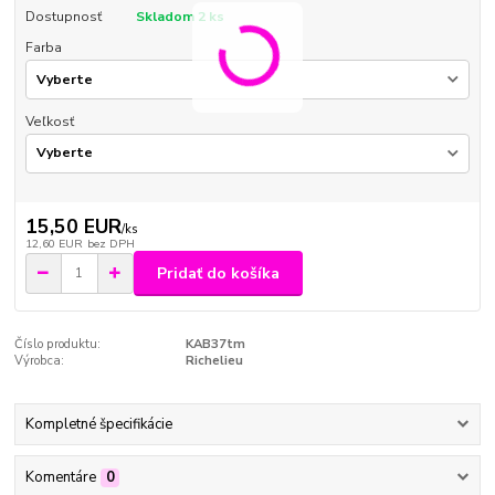
Dostupnosť
Skladom 2 ks
Farba
Veľkosť
15,50 EUR
/
ks
12,60 EUR
bez DPH
Pridať do košíka
Číslo produktu:
KAB37tm
Výrobca:
Richelieu
Kompletné špecifikácie
Komentáre
0