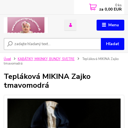
0
ks
za
0,00 EUR
Menu
Hľadať
Úvod
KABÁTIKY, MIKINKY, BUNDY, SVETRE
Tepláková MIKINA Zajko
tmavomodrá
Tepláková MIKINA Zajko
tmavomodrá