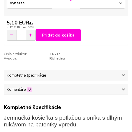
5,10 EUR
/
ks
4,15 EUR
bez DPH
Pridať do košíka
Číslo produktu:
TR71r
Výrobca:
Richelieu
Kompletné špecifikácie
Komentáre
0
Kompletné špecifikácie
Jemnučká košieľka s potlačou sloníka s dlhým
rukávom na patentky vpredu.