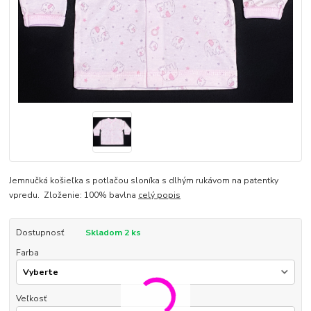
Jemnučká košieľka s potlačou sloníka s dlhým rukávom na patentky
vpredu. Zloženie: 100% bavlna
celý popis
Dostupnosť
Skladom 2 ks
Farba
Veľkosť