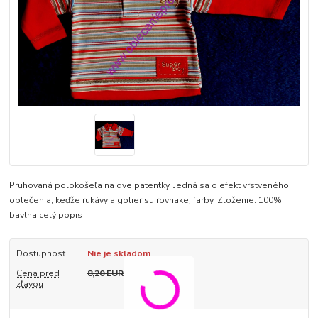
Pruhovaná polokošeľa na dve patentky. Jedná sa o efekt vrstveného
oblečenia, keďže rukávy a golier su rovnakej farby. Zloženie: 100%
bavlna
celý popis
Dostupnosť
Nie je skladom
Cena pred
8,20 EUR
zľavou