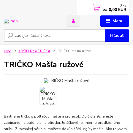
0
ks
za
0,00 EUR
Menu
Hľadať
Úvod
KOŠIEĽKY a TRIČKÁ
TRIČKO Mašľa ružové
TRIČKO Mašľa ružové
Bavlnené tričko s potlačou mašle a srdiečok. Do čísla 92 je ešte
zapínanie na patentku na pliecku. Je áčkového, mierne predlźeného
strihu. Z rovnakej série si môžete dokúpiť 3/4 legíny mašľa. Ako to vyerá