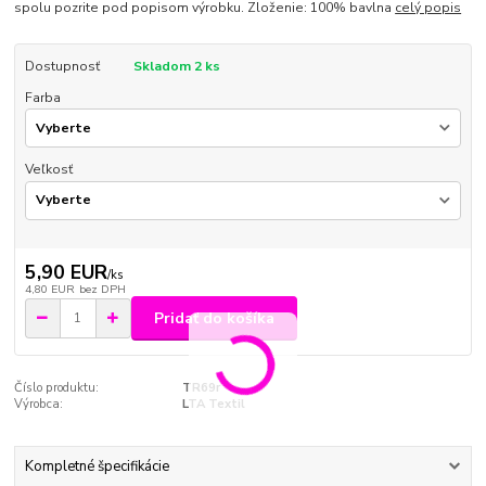
spolu pozrite pod popisom výrobku. Zloženie: 100% bavlna
celý popis
Dostupnosť
Skladom 2 ks
Farba
Veľkosť
5,90 EUR
/
ks
4,80 EUR
bez DPH
Pridať do košíka
Číslo produktu:
TR69r
Výrobca:
LTA Textil
Kompletné špecifikácie