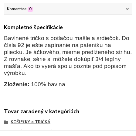
Komentáre
0
Kompletné špecifikácie
Bavlnené tričko s potlačou mašle a srdiečok. Do
čísla 92 je ešte zapínanie na patentku na
pliecku. Je áčkového, mierne predlźeného strihu.
Z rovnakej série si môžete dokúpiť 3/4 legíny
mašľa. Ako to vyerá spolu pozrite pod popisom
výrobku.
Zloženie:
100% bavlna
Tovar zaradený v kategóriách
KOŠIEĽKY a TRIČKÁ
Tričká s krátkym rukávom