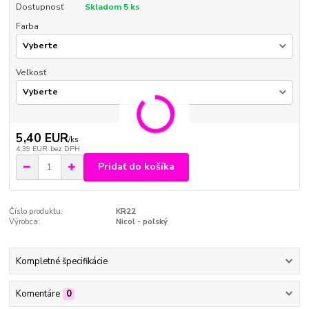
Dostupnosť
Skladom 5 ks
Farba
Veľkosť
5,40 EUR
/
ks
4,39 EUR
bez DPH
Pridať do košíka
Číslo produktu:
KR22
Výrobca:
Nicol - poľský
Kompletné špecifikácie
Komentáre
0