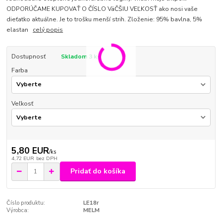
ODPORÚČAME KUPOVAŤ O ČÍSLO VäČŠIU VEĽKOSŤ ako nosi vaše
dieťatko aktuálne. Je to trošku menší strih. Zloženie: 95% bavlna, 5%
elastan
celý popis
Dostupnosť
Skladom 3 ks
Farba
Veľkosť
5,80 EUR
/
ks
4,72 EUR
bez DPH
Pridať do košíka
Číslo produktu:
LE18r
Výrobca:
MELM