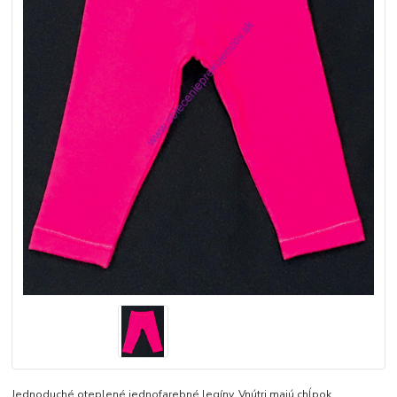
Jednoduché oteplené jednofarebné legíny. Vnútri majú chĺpok.