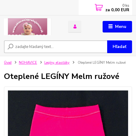
0
ks
za
0,00 EUR
Menu
Hľadať
Úvod
NOHAVICE
Legíny, elasťáky
Oteplené LEGÍNY Melm ružové
Oteplené LEGÍNY Melm ružové