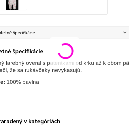
etné špecifikácie
tné špecifikácie
ý farebný overal s patentkami od krku až k obom pät
čí, že sa rukávčeky nevykasujú.
e:
100% bavlna
zaradený v kategóriách