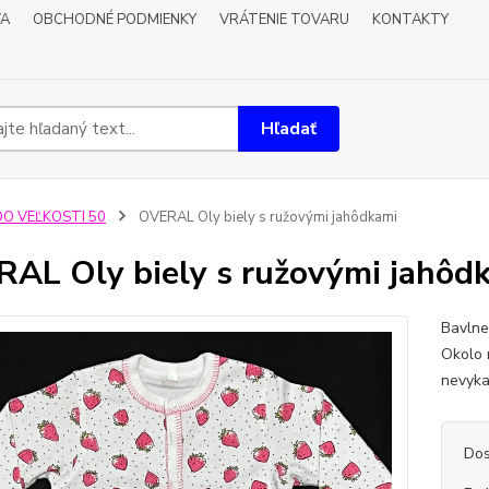
VA
OBCHODNÉ PODMIENKY
VRÁTENIE TOVARU
KONTAKTY
Hľadať
DO VEĽKOSTI 50
OVERAL Oly biely s ružovými jahôdkami
AL Oly biely s ružovými jahôd
Bavlne
Okolo 
nevyka
Dos