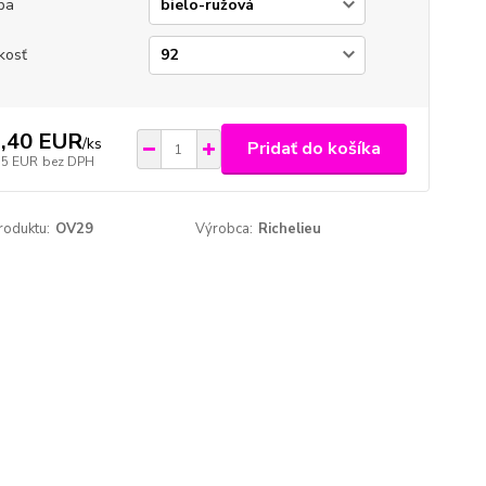
ba
kosť
,40 EUR
/
ks
Pridať do košíka
15 EUR
bez DPH
roduktu:
OV29
Výrobca:
Richelieu