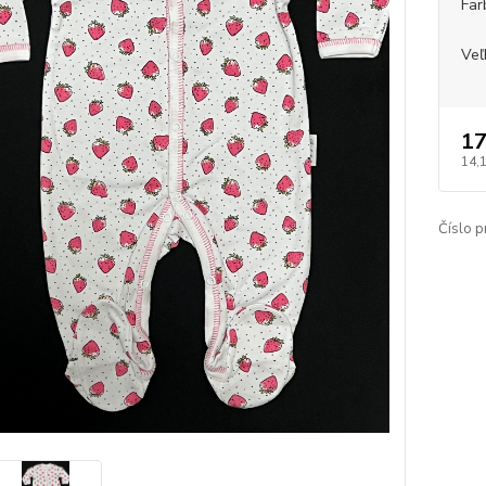
Far
Veľ
17
14,
Číslo p