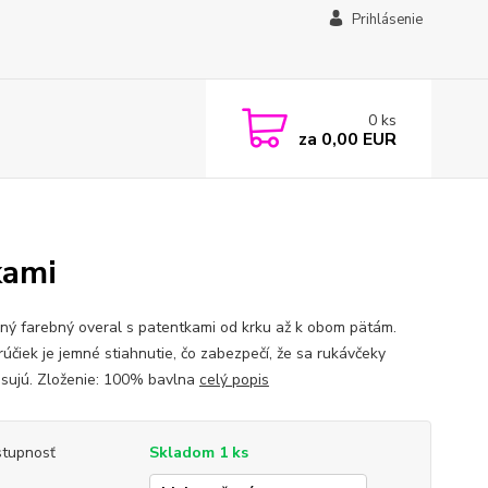
Prihlásenie
0
ks
za
0,00 EUR
kami
ný farebný overal s patentkami od krku až k obom pätám.
rúčiek je jemné stiahnutie, čo zabezpečí, že sa rukávčeky
sujú. Zloženie: 100% bavlna
celý popis
tupnosť
Skladom 1 ks