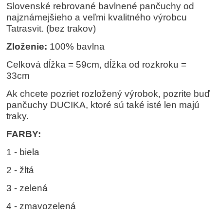
Slovenské rebrované bavlnené pančuchy od
najznámejšieho a veľmi kvalitného výrobcu
Tatrasvit. (bez trakov)
Zloženie:
100% bavlna
Celková dĺžka = 59cm, dĺžka od rozkroku =
33cm
Ak chcete pozriet rozložený výrobok, pozrite buď
pančuchy DUCIKA, ktoré sú také isté len majú
traky.
FARBY:
1 - biela
2 - žltá
3 - zelená
4 - zmavozelená