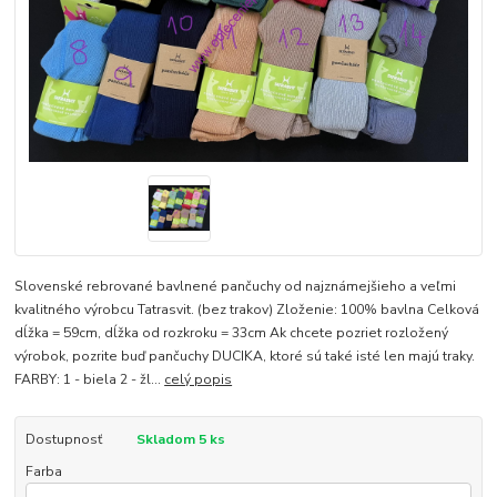
Slovenské rebrované bavlnené pančuchy od najznámejšieho a veľmi
kvalitného výrobcu Tatrasvit. (bez trakov) Zloženie: 100% bavlna Celková
dĺžka = 59cm, dĺžka od rozkroku = 33cm Ak chcete pozriet rozložený
výrobok, pozrite buď pančuchy DUCIKA, ktoré sú také isté len majú traky.
FARBY: 1 - biela 2 - žl...
celý popis
Dostupnosť
Skladom 5 ks
Farba