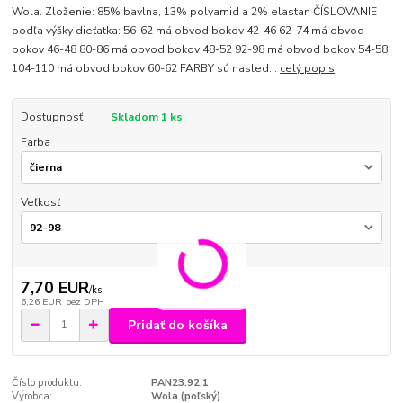
Wola. Zloženie: 85% bavlna, 13% polyamid a 2% elastan ČÍSLOVANIE
podľa výšky dieťatka: 56-62 má obvod bokov 42-46 62-74 má obvod
bokov 46-48 80-86 má obvod bokov 48-52 92-98 má obvod bokov 54-58
104-110 má obvod bokov 60-62 FARBY sú nasled...
celý popis
Dostupnosť
Skladom 1 ks
Farba
Veľkosť
7,70 EUR
/
ks
6,26 EUR
bez DPH
Pridať do košíka
Číslo produktu:
PAN23.92.1
Výrobca:
Wola (poľský)