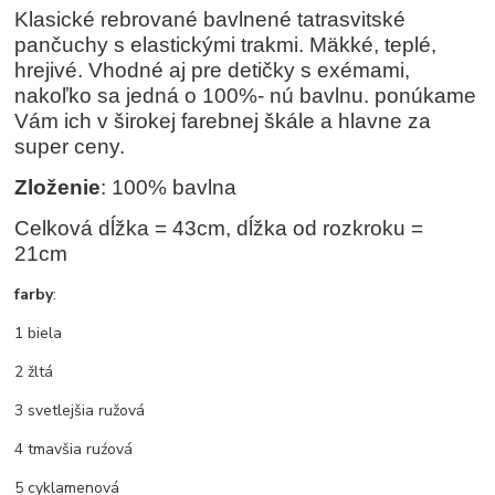
Klasické rebrované bavlnené tatrasvitské
pančuchy s elastickými trakmi. Mäkké, teplé,
hrejivé. Vhodné aj pre detičky s exémami,
nakoľko sa jedná o 100%- nú bavlnu. ponúkame
Vám ich v širokej farebnej škále a hlavne za
super ceny.
Zloženie
: 100% bavlna
Celková dĺžka = 43cm, dĺžka od rozkroku =
21cm
farby
:
1 biela
2 žltá
3 svetlejšia ružová
4 tmavšia ruźová
5 cyklamenová