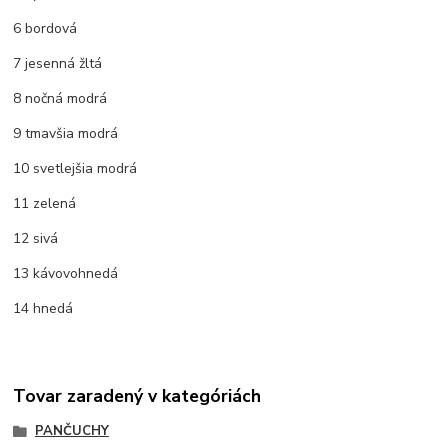
6 bordová
7 jesenná žltá
8 nočná modrá
9 tmavšia modrá
10 svetlejšia modrá
11 zelená
12 sivá
13 kávovohnedá
14 hnedá
Tovar zaradený v kategóriách
PANČUCHY