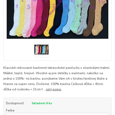
Klasické rebrované bavlnené tatrasvitské pančuchy s elastickými trakmi.
Mäkké, teplé, hrejivé. Vhodné aj pre detičky s exémami, nakoľko sa
jedná o 100%- nú bavlnu. ponúkame Vám ich v širokej farebnej škále a
hlavne za super ceny. Zloženie: 100% bavlna Celková dĺžka = 43cm,
dĺžka od rozkroku = 21cm f...
celý popis
Dostupnosť
Skladom 9 ks
Farba