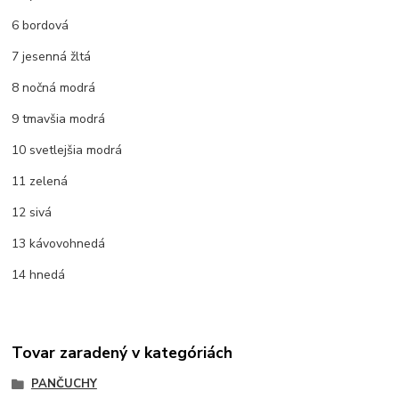
6 bordová
7 jesenná žltá
8 nočná modrá
9 tmavšia modrá
10 svetlejšia modrá
11 zelená
12 sivá
13 kávovohnedá
14 hnedá
Tovar zaradený v kategóriách
PANČUCHY