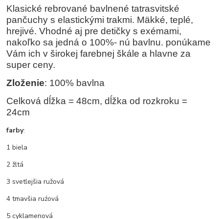
Klasické rebrované bavlnené tatrasvitské
pančuchy s elastickými trakmi. Mäkké, teplé,
hrejivé. Vhodné aj pre detičky s exémami,
nakoľko sa jedná o 100%- nú bavlnu. ponúkame
Vám ich v širokej farebnej škále a hlavne za
super ceny.
Zloženie
: 100% bavlna
Celková dĺžka = 48cm, dĺžka od rozkroku =
24cm
farby
:
1 biela
2 žltá
3 svetlejšia ružová
4 tmavšia ruźová
5 cyklamenová