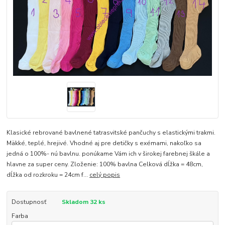
Klasické rebrované bavlnené tatrasvitské pančuchy s elastickými trakmi.
Mäkké, teplé, hrejivé. Vhodné aj pre detičky s exémami, nakoľko sa
jedná o 100%- nú bavlnu. ponúkame Vám ich v širokej farebnej škále a
hlavne za super ceny. Zloženie: 100% bavlna Celková dĺžka = 48cm,
dĺžka od rozkroku = 24cm f...
celý popis
Dostupnosť
Skladom 32 ks
Farba