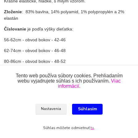
Krásne elastické, hladké, s milým vzorom.
Zloženie
: 83% bavlna, 14% polyamid, 1% polypropylén a 2%
elastán
Číslovanie
je podľa výšky dieťatka:
56-62cm - obvod bokov - 42-46
62-74cm - obvod bokov - 46-48
80-86cm - obvod bokov - 48-52
92-98cm - obvod bokov - 54-58
Tento web používa súbory cookies. Prehliadaním
webu vyjadrujete súhlas s ich používaním.
Viac
104-110cm - obvod bokov - 60-62
informácií.
Súhlasím
Tovar zaradený v kategóriách
Nastavenia
AKCIE
Súhlas môžete odmietnuť
tu
.
PANČUCHY