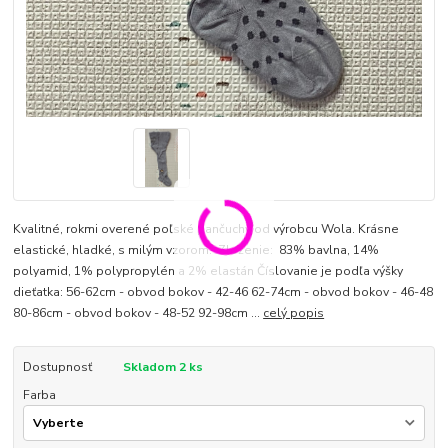
Kvalitné, rokmi overené poľské pančuchy od výrobcu Wola. Krásne
elastické, hladké, s milým vzorom. Zloženie: 83% bavlna, 14%
polyamid, 1% polypropylén a 2% elastán Číslovanie je podľa výšky
dieťatka: 56-62cm - obvod bokov - 42-46 62-74cm - obvod bokov - 46-48
80-86cm - obvod bokov - 48-52 92-98cm ...
celý popis
Dostupnosť
Skladom 2 ks
Farba