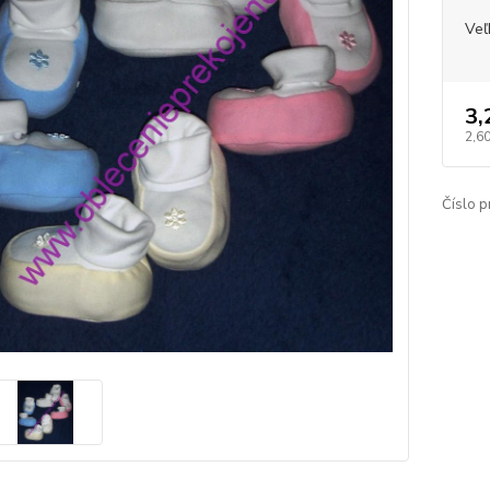
Veľ
3,
2,6
Číslo p