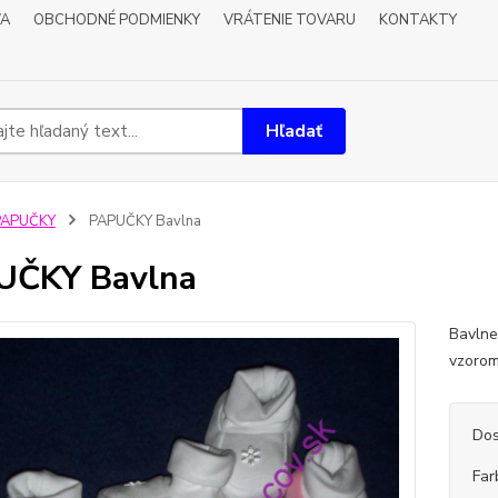
VA
OBCHODNÉ PODMIENKY
VRÁTENIE TOVARU
KONTAKTY
Hľadať
PAPUČKY
PAPUČKY Bavlna
UČKY Bavlna
Bavlne
vzorom
Dos
Far