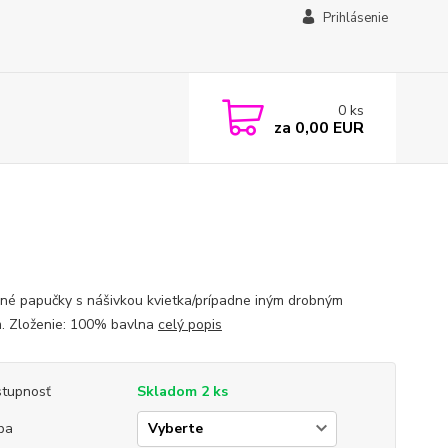
Prihlásenie
0
ks
za
0,00 EUR
né papučky s nášivkou kvietka/prípadne iným drobným
. Zloženie: 100% bavlna
celý popis
tupnosť
Skladom 2 ks
ba