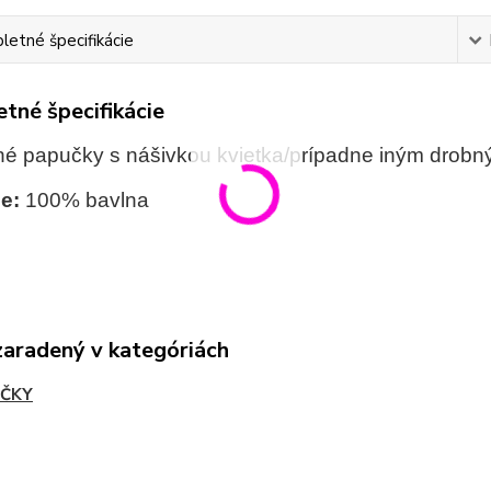
etné špecifikácie
tné špecifikácie
é papučky s nášivkou kvietka/prípadne iným drob
e:
100% bavlna
zaradený v kategóriách
ČKY