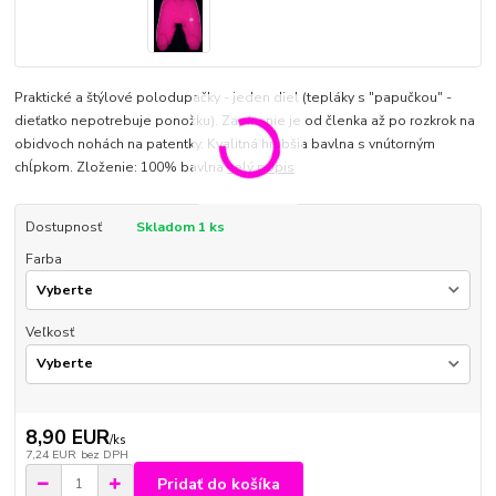
Praktické a štýlové polodupačky - jeden diel (tepláky s "papučkou" -
dieťatko nepotrebuje ponožku). Zapínanie je od členka až po rozkrok na
obidvoch nohách na patentky. Kvalitná hrubšia bavlna s vnútorným
chĺpkom. Zloženie: 100% bavlna
celý popis
Dostupnosť
Skladom 1 ks
Farba
Veľkosť
8,90 EUR
/
ks
7,24 EUR
bez DPH
Pridať do košíka