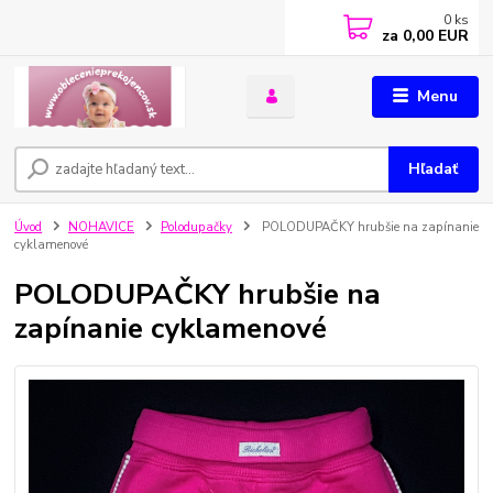
0
ks
za
0,00 EUR
Menu
Hľadať
Úvod
NOHAVICE
Polodupačky
POLODUPAČKY hrubšie na zapínanie
cyklamenové
POLODUPAČKY hrubšie na
zapínanie cyklamenové