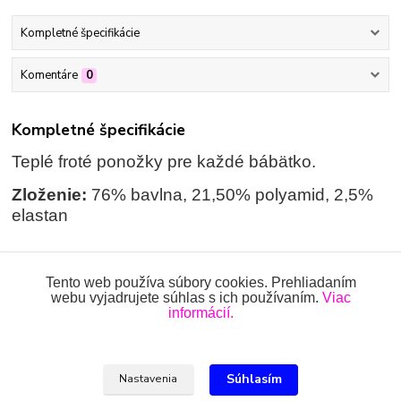
Kompletné špecifikácie
Komentáre
0
Kompletné špecifikácie
Teplé froté ponožky pre každé bábätko.
Zloženie:
76% bavlna, 21,50% polyamid, 2,5%
elastan
Tento web používa súbory cookies. Prehliadaním
Tovar zaradený v kategóriách
webu vyjadrujete súhlas s ich používaním.
Viac
informácií.
PONOŽKY
Súhlasím
Nastavenia