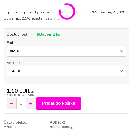
Teplé froté ponožky pre každé bábätko. Zloženie: 76% bavlna, 21,50%
polyamid, 2,5% elastan
celý popis
Dostupnosť
Skladom 1 ks
Farba
Veľkosť
1,10 EUR
/
ks
0,89 EUR
bez DPH
Pridať do košíka
Číslo produktu:
PON20-2
Výrobca:
Brand (poľský)