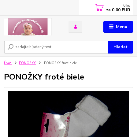
0
ks
za
0,00 EUR
Menu
Hľadať
Úvod
PONOŽKY
PONOŽKY froté biele
PONOŽKY froté biele