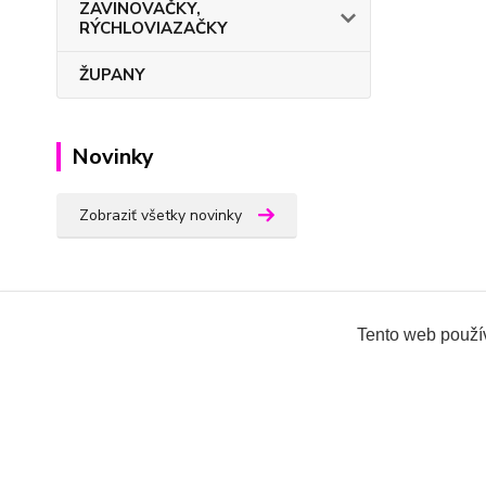
ZAVINOVAČKY,
RÝCHLOVIAZAČKY
ŽUPANY
Novinky
Zobraziť všetky novinky
Tento web použív
Všetky práva vyhradené 2018-2026.
www.oblecenieprek
Ing.Miroslava Dvorščáková, Kružlová 110, 090 02 Kruž