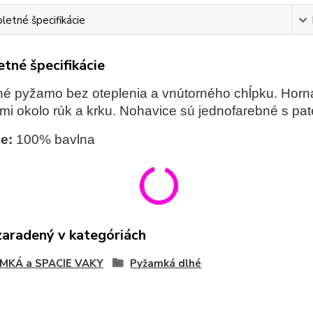
etné špecifikácie
tné špecifikácie
é pyžamo bez oteplenia a vnútorného chĺpku. Horná
mi okolo rúk a krku. Nohavice sú jednofarebné s pat
e:
100% bavlna
zaradený v kategóriách
MKÁ a SPACIE VAKY
Pyžamká dlhé