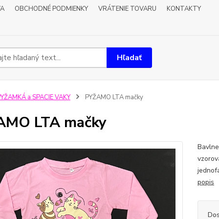
VA
OBCHODNÉ PODMIENKY
VRÁTENIE TOVARU
KONTAKTY
Hľadať
PYŽAMKÁ a SPACIE VAKY
PYŽAMO LTA mačky
AMO LTA mačky
Bavlne
vzorov
jednof
popis
Dos