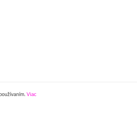
 používaním.
Viac