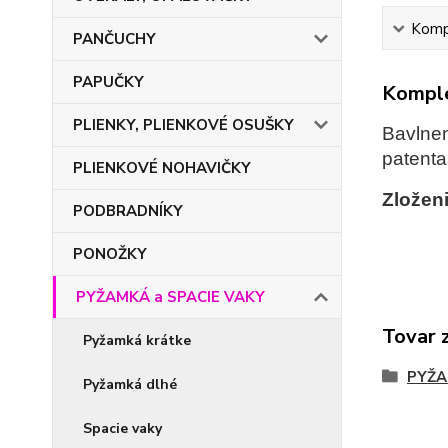
Kompl
PANČUCHY
PAPUČKY
Komple
PLIENKY, PLIENKOVÉ OSUŠKY
Bavlnen
patenta
PLIENKOVÉ NOHAVIČKY
Zloženi
PODBRADNÍKY
PONOŽKY
PYŽAMKÁ a SPACIE VAKY
Tovar 
Pyžamká krátke
PYŽA
Pyžamká dlhé
Spacie vaky