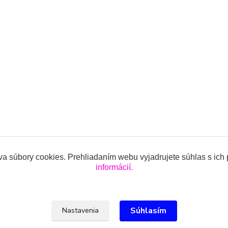
a súbory cookies. Prehliadaním webu vyjadrujete súhlas s ich
informácií.
ojencov.sk
Súhlasím
Nastavenia
lová, 0918 914 288, info@oblecenieprekojencov.sk