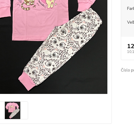
Far
Veľ
12
10,
Číslo p