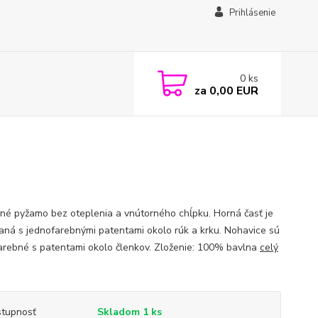
Prihlásenie
0
ks
za
0,00 EUR
né pyžamo bez oteplenia a vnútorného chĺpku. Horná časť je
aná s jednofarebnými patentami okolo rúk a krku. Nohavice sú
arebné s patentami okolo členkov. Zloženie: 100% bavlna
celý
tupnosť
Skladom 1 ks