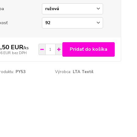
ba
kosť
,50 EUR
/
ks
Pridať do košíka
16 EUR
bez DPH
roduktu:
PY53
Výrobca:
LTA Textil