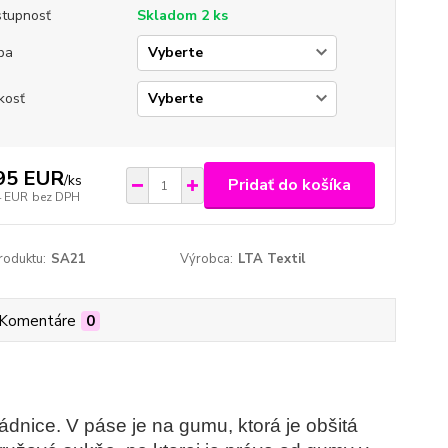
tupnosť
Skladom 2 ks
ba
kosť
95 EUR
/
ks
Pridať do košíka
4 EUR
bez DPH
roduktu:
SA21
Výrobca:
LTA Textil
Komentáre
0
dnice. V páse je na gumu, ktorá je obšitá