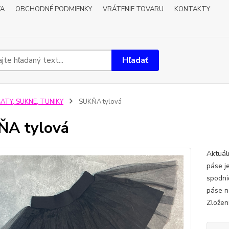
VA
OBCHODNÉ PODMIENKY
VRÁTENIE TOVARU
KONTAKTY
Hľadať
ATY, SUKNE, TUNIKY
SUKŇA tylová
ŇA tylová
Aktuál
páse j
spodni
páse na
Zložen