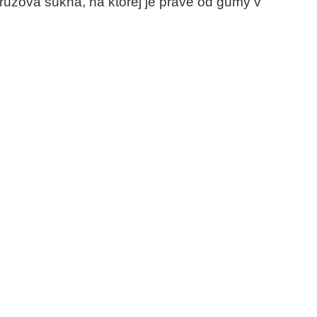
užová sukňa, na ktorej je práve od gumy v