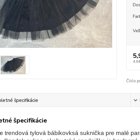
Dos
Far
Veľ
5,
4,8
Číslo p
etné špecifikácie
tné špecifikácie
e trendová tylová bábikovksá suknička pre malé pará