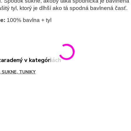
. Spodok sukne, akoby taká spodnička je bavlnená r
šitý tyl, ktorý je dlhší ako tá spodná bavlnená časť.
ie:
100% bavlna + tyl
zaradený v kategóriách
, SUKNE, TUNIKY