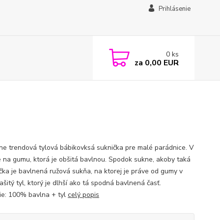
Prihlásenie
0
ks
za
0,00 EUR
ne trendová tylová bábikovksá suknička pre malé parádnice. V
e na gumu, ktorá je obšitá bavlnou. Spodok sukne, akoby taká
čka je bavlnená ružová sukňa, na ktorej je práve od gumy v
šitý tyl, ktorý je dlhší ako tá spodná bavlnená časť.
ie: 100% bavlna + tyl
celý popis