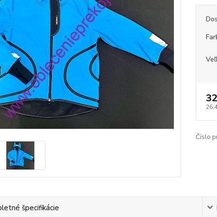
Dos
Far
Veľ
32
26,
Číslo p
etné špecifikácie