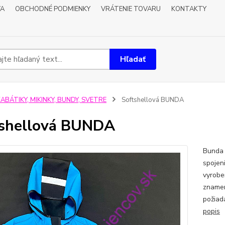
VA
OBCHODNÉ PODMIENKY
VRÁTENIE TOVARU
KONTAKTY
Hľadať
ABÁTIKY, MIKINKY, BUNDY, SVETRE
Softshellová BUNDA
shellová BUNDA
Bunda 
spojen
vyrobe
znamen
požiad
popis