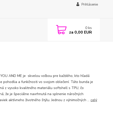
Prihlásenie
0
ks
za
0,00 EUR
YOU AND ME je skvelou voľbou pre každého, kto hľadá
ie pohodlia a funkčnosti vo svojom oblečení. Táto bunda je
ná z vysoko kvalitného materiálu softshell s TPU, čo
á, že je špeciálne navrhnutá na splnenie náročných
aviek aktívneho životného štýlu. Jednou z výnimočných ...
celý