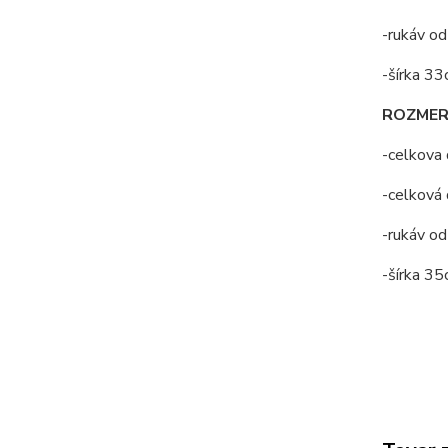
-rukáv od
-šírka 3
ROZMERY
-celkova 
-celková 
-rukáv od
-šírka 3