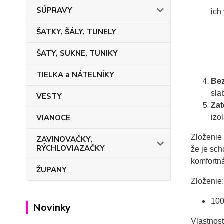
SÚPRAVY
ich
ŠATKY, ŠÁLY, TUNELY
ŠATY, SUKNE, TUNIKY
TIELKA a NÁTELNÍKY
Bez
sla
VESTY
Zat
izo
VIANOCE
Zloženie
ZAVINOVAČKY,
RÝCHLOVIAZAČKY
že je sch
komfortná
ŽUPANY
Zloženie:
100
Novinky
Vlastnost