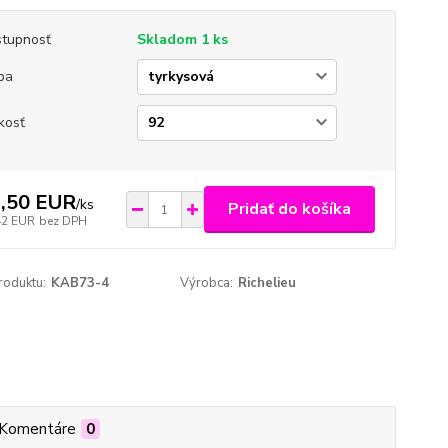
tupnosť
Skladom 1 ks
ba
kosť
,50 EUR
/
ks
Pridať do košíka
42 EUR
bez DPH
roduktu:
KAB73-4
Výrobca:
Richelieu
Komentáre
0