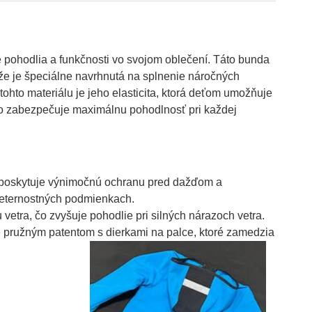
pohodlia a funkčnosti vo svojom oblečení. Táto bunda
 že je špeciálne navrhnutá na splnenie náročných
ohto materiálu je jeho elasticita, ktorá deťom umožňuje
 čo zabezpečuje maximálnu pohodlnosť pri každej
U poskytuje výnimočnú ochranu pred dažďom a
veternostných podmienkach.
vetra, čo zvyšuje pohodlie pri silných nárazoch vetra.
ružným patentom s dierkami na palce, ktoré zamedzia