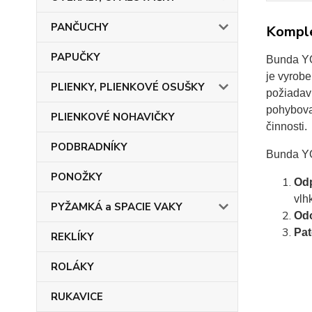
PANČUCHY
Komple
PAPUČKY
Bunda YO
je vyrobe
PLIENKY, PLIENKOVÉ OSUŠKY
požiadavi
pohybova
PLIENKOVÉ NOHAVIČKY
činnosti.
PODBRADNÍKY
Bunda YO
PONOŽKY
Odp
vlh
PYŽAMKÁ a SPACIE VAKY
Odo
Pat
REKLÍKY
ROLÁKY
RUKAVICE