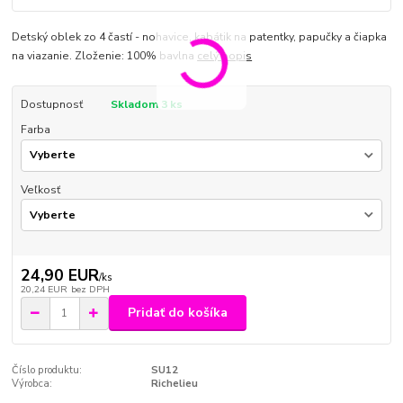
Detský oblek zo 4 častí - nohavice, kabátik na patentky, papučky a čiapka
na viazanie. Zloženie: 100% bavlna
celý popis
Dostupnosť
Skladom 3 ks
Farba
Veľkosť
24,90 EUR
/
ks
20,24 EUR
bez DPH
Pridať do košíka
Číslo produktu:
SU12
Výrobca:
Richelieu